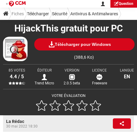
Question
Fiches
Télécharger
Sécurité
Antivirus & Antimalwares
HijackThis gratuit pour PC
Télécharger pour Windows
(388,6 Ko)
85 VOTES
ÉDITEUR
VERSION
LICENCE
LANGUE
4.4 / 5
EN
Trend Micro
2.0.5 beta
Freeware
VOTRE ÉVALUATION
La Rédac
30 mai 2022 18:30