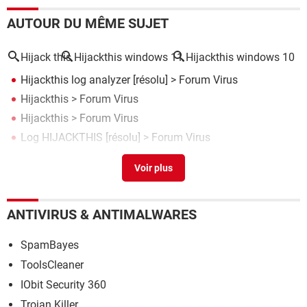
AUTOUR DU MÊME SUJET
Hijack this
Hijackthis windows 11
Hijackthis windows 10
Hijackthis log analyzer
[résolu] >
Forum Virus
Hijackthis
>
Forum Virus
Hijackthis
>
Forum Virus
Log HIJACKTHIS
[résolu] >
Forum Virus
Rapport Hijackthis
[résolu] >
Forum Virus
ANTIVIRUS & ANTIMALWARES
SpamBayes
ToolsCleaner
IObit Security 360
Trojan Killer