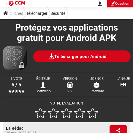
Question
Fiches
Télécharger
Sécurité
Protégez vos applications
gratuit pour Android APK
Télécharger pour Android
1 VOTE
ÉDITEUR
VERSION
LICENCE
LANGUE
5 / 5
EN
Softwego
2.2
Freeware
VOTRE ÉVALUATION
La Rédac