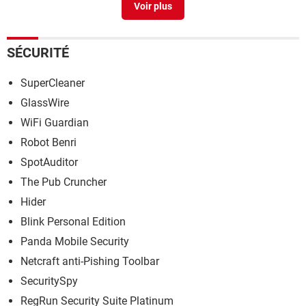
Application word et excel gratuit
> Guide
SÉCURITÉ
SuperCleaner
GlassWire
WiFi Guardian
Robot Benri
SpotAuditor
The Pub Cruncher
Hider
Blink Personal Edition
Panda Mobile Security
Netcraft anti-Pishing Toolbar
SecuritySpy
RegRun Security Suite Platinum