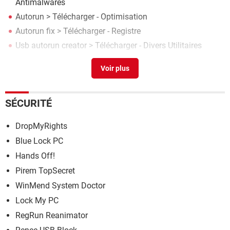
Antimalwares
Autorun
> Télécharger - Optimisation
Autorun fix
> Télécharger - Registre
Usb autorun creator
> Télécharger - Divers Utilitaires
Apo usb autorun
> Télécharger - Pilotes & Matériel
SÉCURITÉ
DropMyRights
Blue Lock PC
Hands Off!
Pirem TopSecret
WinMend System Doctor
Lock My PC
RegRun Reanimator