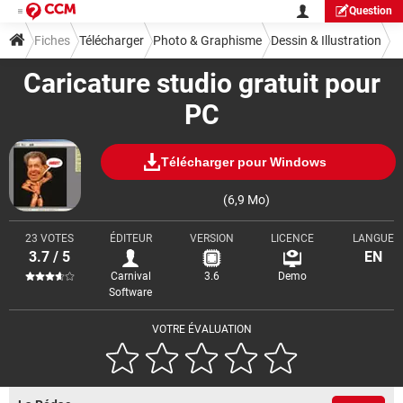
Question
Fiches
Télécharger
Photo & Graphisme
Dessin & Illustration
Caricature studio gratuit pour
PC
Télécharger pour Windows
(6,9 Mo)
23 VOTES
ÉDITEUR
VERSION
LICENCE
LANGUE
3.7 / 5
EN
Carnival
3.6
Demo
Software
VOTRE ÉVALUATION