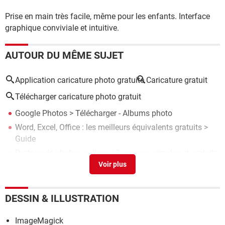
Prise en main très facile, même pour les enfants. Interface
graphique conviviale et intuitive.
AUTOUR DU MÊME SUJET
Application caricature photo gratuite
Caricature gratuit
Télécharger caricature photo gratuit
Google Photos
> Télécharger - Albums photo
Word, Excel, Office : les meilleurs équivalents gratuits
>
Guide
Partage de photos en ligne : 8 services simples et gratuits
> Guide
Clé d'installation Windows : utiliser des clés génériques
>
Guide
DESSIN & ILLUSTRATION
PhotoFiltre 7
> Télécharger - Retouche d'image
ImageMagick