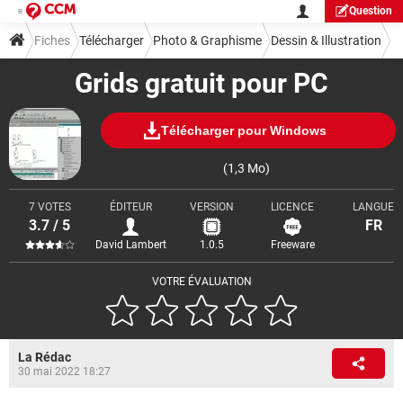
Question
Fiches
Télécharger
Photo & Graphisme
Dessin & Illustration
Grids gratuit pour PC
Télécharger pour Windows
(1,3 Mo)
7 VOTES
ÉDITEUR
VERSION
LICENCE
LANGUE
3.7 / 5
FR
David Lambert
1.0.5
Freeware
VOTRE ÉVALUATION
La Rédac
30 mai 2022 18:27