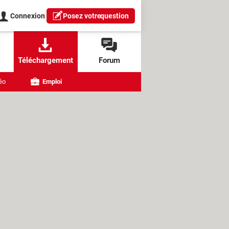
Connexion
Posez votre
question
Téléchargement
Forum
éo
Emploi