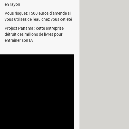
en rayon
xe sera mesuré en millisecondes.
Vous risquez 1500 euros d'amende si
mbre de 24. Chaque niveau sera non
vous utilisez de l'eau chez vous cet été
accompagner tout au long de votre
Project Panama : cette entreprise
détruit des millions de livres pour
s plus rapides pour ramasser les
entraîner son IA