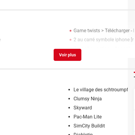
Game twists
> Télécharger - 
e
2 au carré symbole iphone
[r
Game boy action
> Accueil - 
Le village des schtroumpfs
Clumsy Ninja
Skyward
Pac-Man Lite
SimCity Buildit
Diablotin