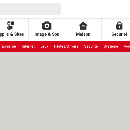
pplis & Sites
Image & Son
Maison
Securité
raphisme
Internet
Jeux
Pilotes/Drivers
Sécurité
Système
Vid