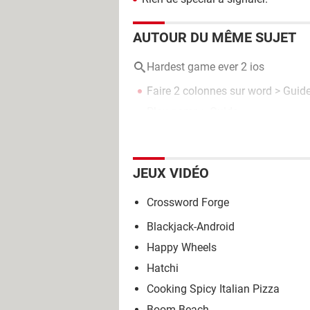
AUTOUR DU MÊME SUJET
Hardest game ever 2 ios
Faire 2 colonnes sur word
> Guid
Play game
> Guide
JEUX VIDÉO
Crossword Forge
Blackjack-Android
Happy Wheels
Hatchi
Cooking Spicy Italian Pizza
Boom Beach