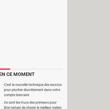
e à savoir la nature de l'appli
 environnement où le réflexe joue
EN CE MOMENT
C'est la nouvelle technique des escrocs
pour piocher discrètement dans votre
compte bancaire
Ce sont les trucs des primeurs pour
être certain de choisir le meilleur melon
eu est d'attraper les oeufs avant