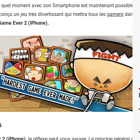
e quel moment avec son Smartphone est maintenant possible, rest
conçu un jeu très divertissant qui mettra tous les
gamers
dans un
Game Ever 2 (iPhone).
s
 2 (
iPhone
),
le réflexe peut vous sauver. Le principe général du j