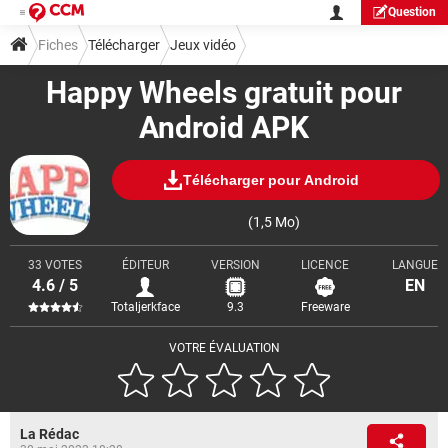
Question
Fiches
Télécharger
Jeux vidéo
Happy Wheels gratuit pour
Android APK
Télécharger pour Android
(1,5 Mo)
33 VOTES
ÉDITEUR
VERSION
LICENCE
LANGUE
4.6 / 5
EN
Totaljerkface
9.3
Freeware
VOTRE ÉVALUATION
La Rédac