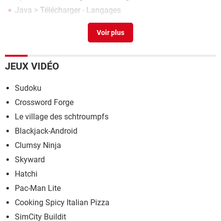
Java
> Télécharger - Langages
AdAway
> Télécharger - Outils Internet
Snaptube
> Télécharger - Conversion & Codecs
JEUX VIDÉO
Sudoku
Crossword Forge
Le village des schtroumpfs
Blackjack-Android
Clumsy Ninja
Skyward
Hatchi
Pac-Man Lite
Cooking Spicy Italian Pizza
SimCity Buildit