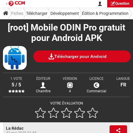
Question
Fiches
Télécharger
Développement
Édition & Programmation
[root] Mobile ODIN Pro gratuit
pour Android APK
Télécharger pour Android
1 VOTE
ÉDITEUR
VERSION
LICENCE
LANGUE
5 / 5
FR
Chainfire
4
Commercial
VOTRE ÉVALUATION
La Rédac