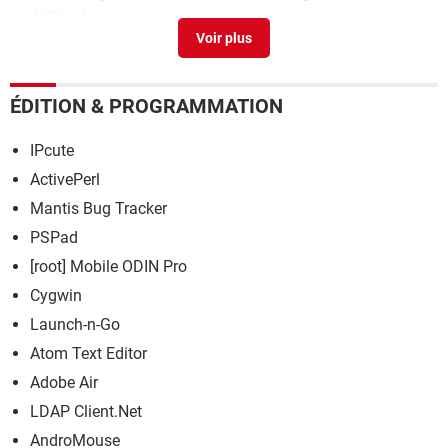
Antimalwares
Microsoft Money 2005 : gratuit et fonctionnel sous
Windows 10 et 11
> Télécharger - Comptabilité &
Facturation
ÉDITION & PROGRAMMATION
Adobe Reader
> Télécharger - PDF
IPcute
ActivePerl
Mantis Bug Tracker
PSPad
[root] Mobile ODIN Pro
Cygwin
Launch-n-Go
Atom Text Editor
Adobe Air
LDAP Client.Net
AndroMouse