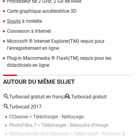
Processeur de 2 GHz, 2 Go de RAM
Carte graphique accélératrice 3D
Souris
à molette
Connexion à Internet
Microsoft ® Internet Explorer(TM) requis pour
l'enregistrement en ligne
Plug-in Macromedia ® Flash(TM) requis pour les
didacticiels en ligne
AUTOUR DU MÊME SUJET
Turbocad gratuit en français
Turbocad gratuit
Turbocad 2017
CCleaner
> Télécharger - Nettoyage
PhotoFiltre 7
> Télécharger - Retouche d'image
Malwarebytes Anti-Malware
> Télécharger - Antivirus &