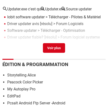
Updater.exe c'est quoi
Updater.exe
Source updater
Iobit software updater
> Télécharger - Pilotes & Matériel
Driver updater avis
[résolu] >
Forum Logiciels
Software updater
> Télécharger - Optimisation
Driver updater fiable?
[résolu] >
Forum logiciel systeme
Patch my pc updater
> Télécharger - Divers Utilitaires
ÉDITION & PROGRAMMATION
Storytelling Alice
Peacock Color Picker
My Autoplay Pro
EditPad
Pcsalt Android Ftp Server -Android