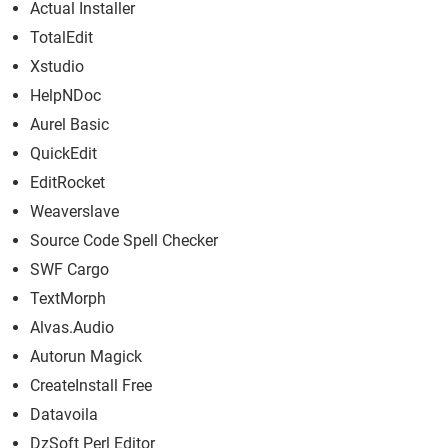
Actual Installer
TotalEdit
Xstudio
HelpNDoc
Aurel Basic
QuickEdit
EditRocket
Weaverslave
Source Code Spell Checker
SWF Cargo
TextMorph
Alvas.Audio
Autorun Magick
CreateInstall Free
Datavoila
DzSoft Perl Editor