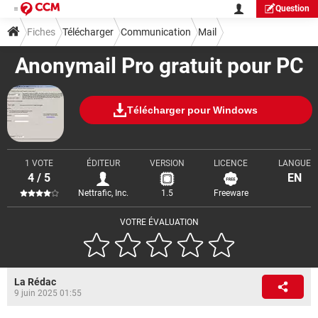
Question
Fiches
Télécharger
Communication
Mail
Anonymail Pro gratuit pour PC
Télécharger pour Windows
1 VOTE
ÉDITEUR
VERSION
LICENCE
LANGUE
4 / 5
EN
Nettrafic, Inc.
1.5
Freeware
VOTRE ÉVALUATION
La Rédac
9 juin 2025 01:55