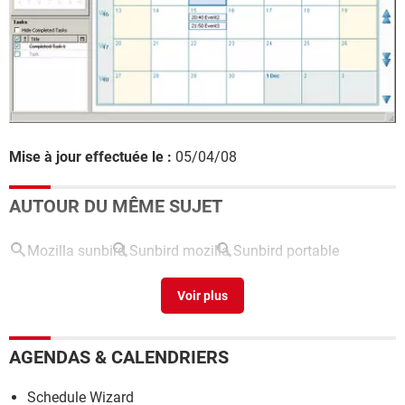
Mise à jour effectuée le :
05/04/08
AUTOUR DU MÊME SUJET
Mozilla sunbird
Sunbird mozilla
Sunbird portable
Iphone & mozilla Sunbird
>
Forum iPhone
AGENDAS & CALENDRIERS
Schedule Wizard