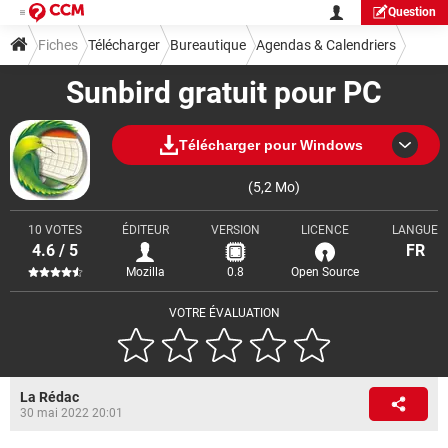
Question
Fiches
Télécharger
Bureautique
Agendas & Calendriers
Sunbird gratuit pour PC
Télécharger pour Windows
(5,2 Mo)
10 VOTES
ÉDITEUR
VERSION
LICENCE
LANGUE
4.6 / 5
FR
Mozilla
0.8
Open Source
VOTRE ÉVALUATION
La Rédac
30 mai 2022 20:01