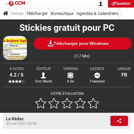
Question
Fiches
Télécharger
Bureautique
Agendas & Calendriers
Stickies gratuit pour PC
Télécharger pour Windows
(1,7 Mo)
4 VOTES
ÉDITEUR
VERSION
LICENCE
LANGUE
4.2 / 5
FR
Tom Revell
9.0e
Freeware
VOTRE ÉVALUATION
La Rédac
30 mai 2022 20:00