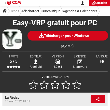
Question
Fiches
Télécharger
Bureautique
Agendas & Calendriers
Easy-VRP gratuit pour PC
Télécharger pour Windows
(3,2 Mo)
1 VOTE
ÉDITEUR
VERSION
LICENCE
LANGUE
5 / 5
FR
Algofluid
4.2.0.1
Shareware
VOTRE ÉVALUATION
La Rédac
30 mai 2022 18:01