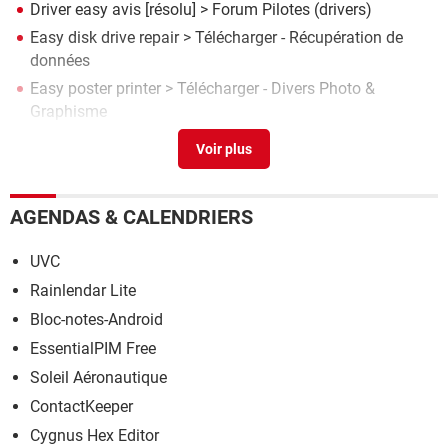
Driver easy avis
[résolu] >
Forum Pilotes (drivers)
Easy disk drive repair
> Télécharger - Récupération de
données
Easy poster printer
> Télécharger - Divers Photo &
Graphisme
Easy wifi config
>
Forum WiFi
Easy duplicate finder
> Télécharger - Nettoyage
AGENDAS & CALENDRIERS
UVC
Rainlendar Lite
Bloc-notes-Android
EssentialPIM Free
Soleil Aéronautique
ContactKeeper
Cygnus Hex Editor