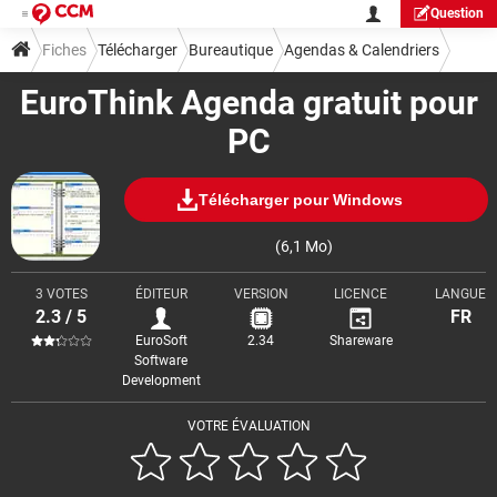
Question
Fiches
Télécharger
Bureautique
Agendas & Calendriers
EuroThink Agenda gratuit pour
PC
Télécharger pour Windows
(6,1 Mo)
3 VOTES
ÉDITEUR
VERSION
LICENCE
LANGUE
2.3 / 5
FR
EuroSoft
2.34
Shareware
Software
Development
VOTRE ÉVALUATION