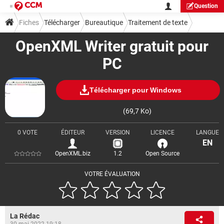
Question
Fiches
Télécharger
Bureautique
Traitement de texte
OpenXML Writer gratuit pour
PC
Télécharger pour Windows
(69,7 Ko)
0 VOTE
ÉDITEUR
VERSION
LICENCE
LANGUE
EN
OpenXML.biz
1.2
Open Source
VOTRE ÉVALUATION
La Rédac