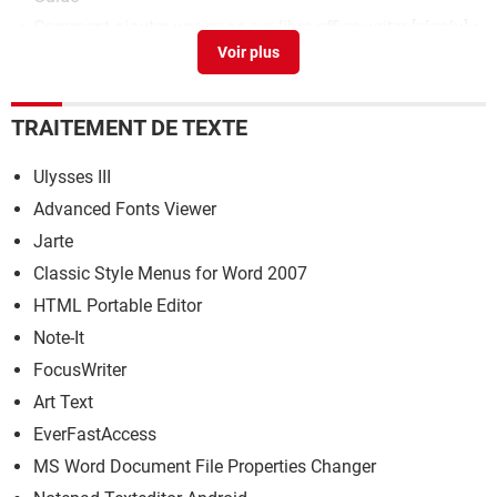
Comment ajouter une page sur libre office writer
[résolu] >
Forum LibreOffice / OpenOffice
Openoffice writer - insérer une page
[résolu] >
Forum
LibreOffice / OpenOffice
TRAITEMENT DE TEXTE
Mettre une nouvelle page sur Open Office
>
Forum
LibreOffice / OpenOffice
Ulysses III
Advanced Fonts Viewer
Jarte
Classic Style Menus for Word 2007
HTML Portable Editor
Note-It
FocusWriter
Art Text
EverFastAccess
MS Word Document File Properties Changer