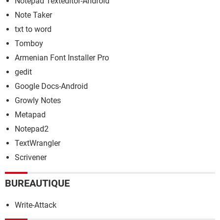
Notepad Texteditor-Android
Note Taker
txt to word
Tomboy
Armenian Font Installer Pro
gedit
Google Docs-Android
Growly Notes
Metapad
Notepad2
TextWrangler
Scrivener
BUREAUTIQUE
Write-Attack