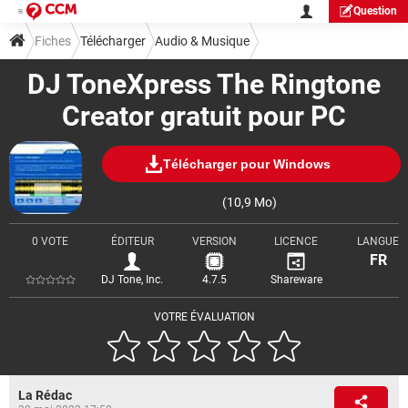
Question
Fiches
Télécharger
Audio & Musique
DJ ToneXpress The Ringtone
Creator gratuit pour PC
Télécharger pour Windows
(10,9 Mo)
0 VOTE
ÉDITEUR
VERSION
LICENCE
LANGUE
FR
DJ Tone, Inc.
4.7.5
Shareware
VOTRE ÉVALUATION
La Rédac