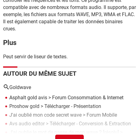
contrôler les fréquences et les tons. Ce programme est
compatible avec de nombreux formats audio. Il supporte, par
exemple, les fichiers aux formats WAVE, MP3, WMA et FLAC.
Il est également capable de traiter les données binaires
crues.
Plus
Peut servir de liseur de textes.
AUTOUR DU MÊME SUJET
Goldwave
Asphalt gold avis
>
Forum Consommation & Internet
Proshow gold
> Télécharger - Présentation
J'ai oublié mon code secret wave
>
Forum Mobile
Avs audio editor
> Télécharger - Conversion & Extraction
J'ai oublie le mot de passe de mon wave 2
[résolu] >