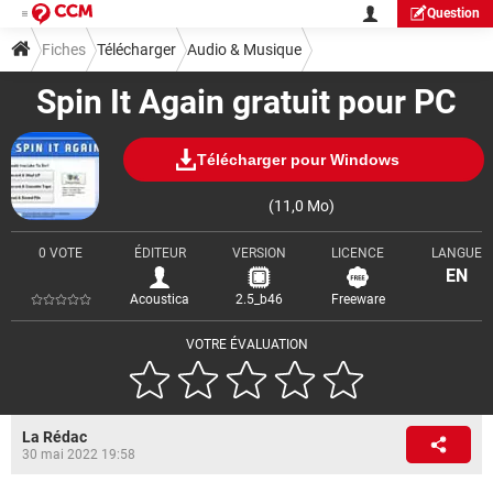
Question
Fiches
Télécharger
Audio & Musique
Spin It Again gratuit pour PC
Télécharger pour Windows
(11,0 Mo)
0 VOTE
ÉDITEUR
VERSION
LICENCE
LANGUE
EN
Acoustica
2.5_b46
Freeware
VOTRE ÉVALUATION
La Rédac
30 mai 2022 19:58