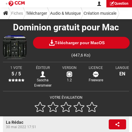
Question
Fiches
Télécharger
Audio & Musique
Création musicale
Dominion gratuit pour Mac
Télécharger pour MacOS
(447,6 Ko)
1 VOTE
ÉDITEUR
VERSION
LICENCE
LANGUE
5 / 5
EN
Sascha
1.2
Freeware
Eversmeier
VOTRE ÉVALUATION
La Rédac
30 mai 2022 17:51