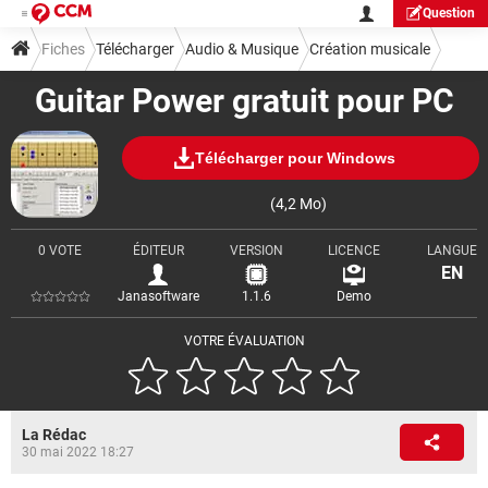
Question
Fiches
Télécharger
Audio & Musique
Création musicale
Guitar Power gratuit pour PC
Télécharger pour Windows
(4,2 Mo)
0 VOTE
ÉDITEUR
VERSION
LICENCE
LANGUE
EN
Janasoftware
1.1.6
Demo
VOTRE ÉVALUATION
La Rédac
30 mai 2022 18:27