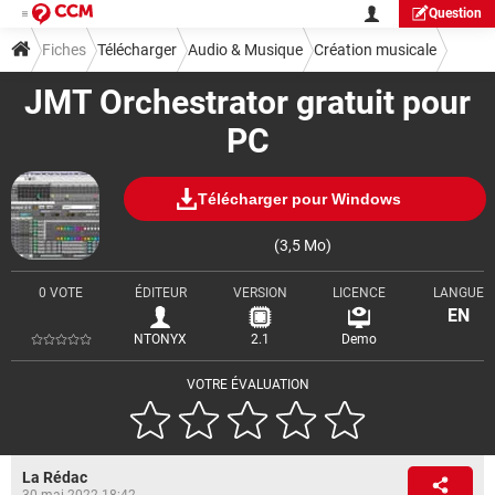
Question
Fiches
Télécharger
Audio & Musique
Création musicale
JMT Orchestrator gratuit pour
PC
Télécharger pour Windows
(3,5 Mo)
0 VOTE
ÉDITEUR
VERSION
LICENCE
LANGUE
EN
NTONYX
2.1
Demo
VOTRE ÉVALUATION
La Rédac