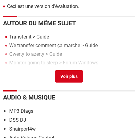
Ceci est une version d'évaluation.
AUTOUR DU MÊME SUJET
Transfer it
> Guide
We transfer comment ça marche
> Guide
Qwerty to azerty
> Guide
Monitor going to sleep
>
Forum Windows
Mb to mo
[résolu] >
Forum Matériel & Système
AUDIO & MUSIQUE
MP3 Diags
DSS DJ
Shairport4w
Auto Volume Control