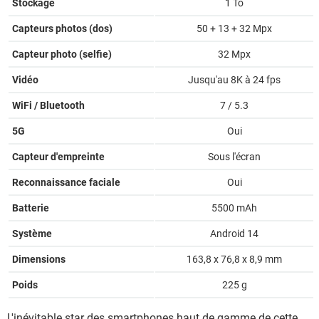
Stockage
1 To
Capteurs photos (dos)
50 + 13 + 32 Mpx
Capteur photo (selfie)
32 Mpx
Vidéo
Jusqu'au 8K à 24 fps
WiFi / Bluetooth
7 / 5.3
5G
Oui
Capteur d'empreinte
Sous l'écran
Reconnaissance faciale
Oui
Batterie
5500 mAh
Système
Android 14
Dimensions
163,8 x 76,8 x 8,9 mm
Poids
225 g
L'inévitable star des smartphones haut de gamme de cette