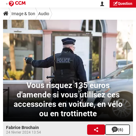
Question
Image & Son
Audio
Vous risquez 135 euros
d'amende si vous utilisez ces
accessoires en voiture, en vélo
ou en trottinette
Fabrice Brochain
(6)
24 février 2024 13:54