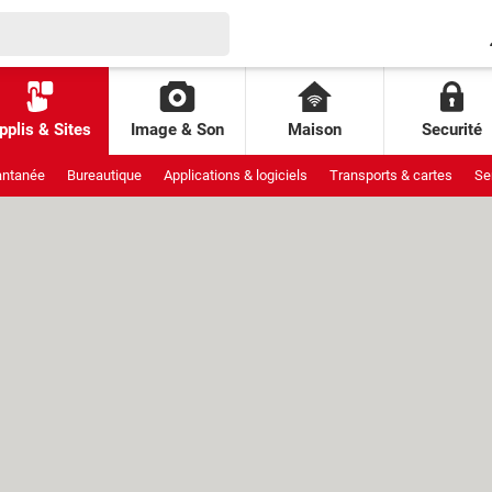
pplis & Sites
Image & Son
Maison
Securité
antanée
Bureautique
Applications & logiciels
Transports & cartes
Se