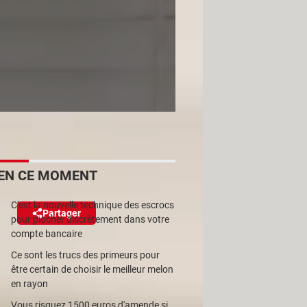
 grâce à ces
EN CE MOMENT
C'est la nouvelle technique des escrocs
Partager
Réagir
pour piocher discrètement dans votre
compte bancaire
Ce sont les trucs des primeurs pour
teur s'en aperçoive ? C'est
être certain de choisir le meilleur melon
oid que sur iPhone.
en rayon
Vous risquez 1500 euros d'amende si