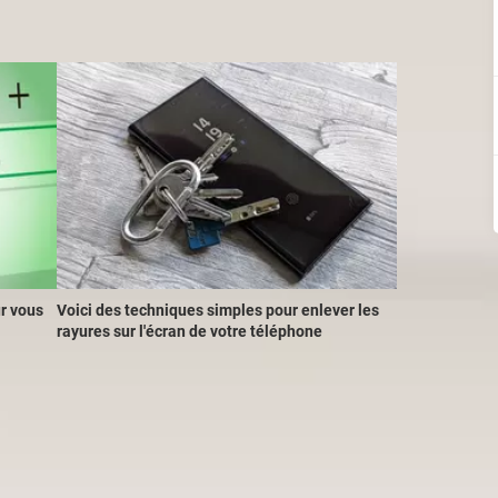
r vous
Voici des techniques simples pour enlever les
rayures sur l'écran de votre téléphone
ter vos messages en mode avion. Pour cela, abaissez le tiroir des
 Appuyez sur l'icône en forme d'avion afin qu'elle s'illumine, et 
iles, la confirmation de lecture de la conversation ne sera donc
vion, prenez bien soin de fermer l'application. Autrement, votre 