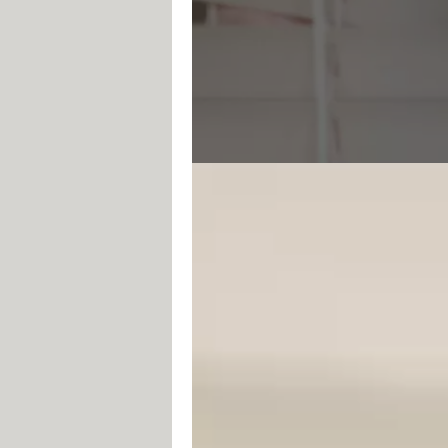
Vous pouvez lire u
astuces
Maurine Briantais
28 octobre 2023 11:44
Vous souhaitez lire un message 
possible, grâce à ces astuces t