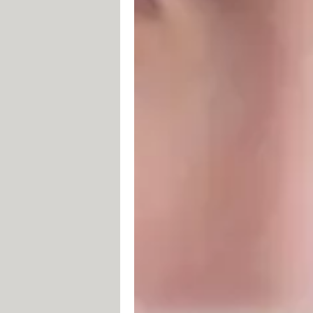
Installer le widget Whats
Si vous ne souhaitez pas modifier vo
des notifications de votre smartphone. 
cependant, cette astuce ne fonctionn
widget WhatsApp. En effet, ces petit
les messages et d'y répondre sans ouv
des smartphones, il suffit d'appuyer 
de widgets, dans laquelle vous devez