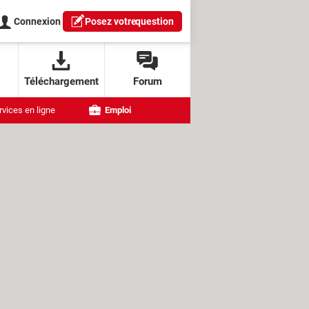
Connexion
Posez votre
question
Téléchargement
Forum
rvices en ligne
Emploi