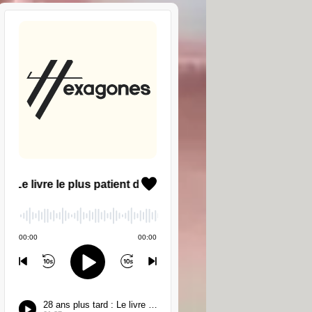
uvez lire vos messages par le biais
exte soit affiché à l'écran. Attention
iliser un autre moyen, comme le
hone mobile vous permettent de lire
 à votre expéditeur. Sur la majorité
otre appareil vous propose une liste
voir en profiter.