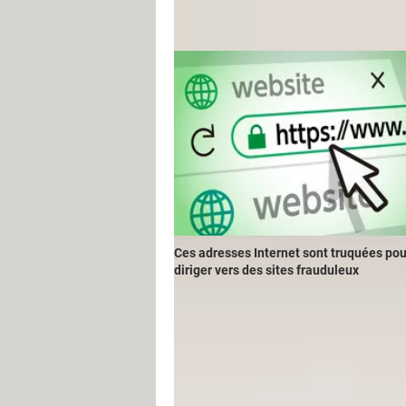
Ces adresses Internet sont truquées pou
diriger vers des sites frauduleux
La dernière astuce consiste à consul
la liste des raccourcis des fonctions.
plus relié au réseau des données mob
Attention, avant de quitter le mode a