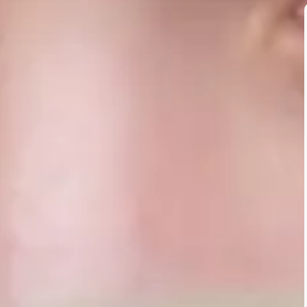
App sur votre smartphone
s paramètres, il existe d'autres solutions. Par exemple, vous po
Il suffit d'abaisser le tiroir des notifications jusqu'à ce que le t
e qu'avec les messages courts. Pour les longs pavés, il faut ut
es fenêtres qui apparaissent sur l'écran d'accueil de votre télép
rir l'application. Et donc sans envoyer de notification de lecture
longuement sur l'écran d'accueil et de sélectionner "Widgets". V
 sélectionner celui de WhatsApp, puis le redimensionner pour pou