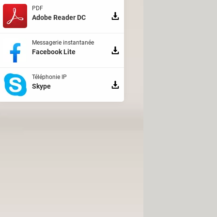
PDF
Adobe Reader DC
Messagerie instantanée
Facebook Lite
Téléphonie IP
Skype
 notifications pour voir apparaître
c'est tout ! Vous n'êtes désormais
 pas envoyée à votre interlocuteur.
correspondant sera notifié de votre