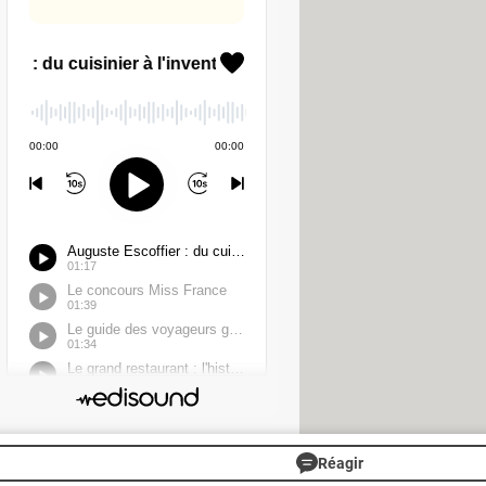
ure où Google impose un délai entre
dessus du menu des appels. Vous
core en phase de développement bêta
ncrédulité. De notre côté, nous avons
 crotte. C'est drôle une fois, peut-
Réagir
TÉLÉCHARGEMENT