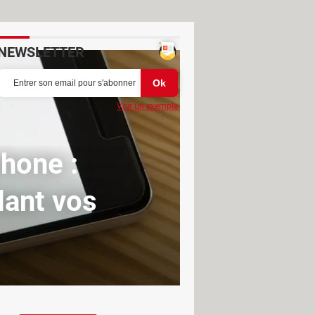
NEWSLETTER
Voir un exemple
hone :
dant vos