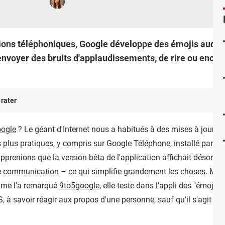
tions téléphoniques, Google développe des émojis audio 
nvoyer des bruits d'applaudissements, de rire ou encor
 rater
ogle
? Le géant d'Internet nous a habitués à des mises à jour de 
 plus pratiques, y compris sur Google Téléphone, installé par d
pprenions que la version bêta de l'application affichait désorm
de communication
– ce qui simplifie grandement les choses. Mais
mme l'a remarqué
9to5google
, elle teste dans l'appli des "émojis
 à savoir réagir aux propos d'une personne, sauf qu'il s'agit cette