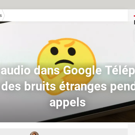
s
 audio dans Google Télép
 des bruits étranges pen
appels