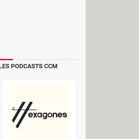
rimez vos émotions et vos humeurs
 des émojis pendant que vous êtes en
téléphonique, l'application affiche
 ; applaudissements, rire, faire la
doux son d'une flatulence. Parfait
LES PODCASTS CCM