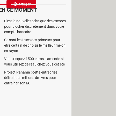
Partager
Réagir
EN CE MOMENT
C'est la nouvelle technique des escrocs
pour son application
pour piocher discrètement dans votre
e ou même de pet ! Mais qui a
compte bancaire
Ce sont les trucs des primeurs pour
être certain de choisir le meilleur melon
en rayon
Vous risquez 1500 euros d'amende si
vous utilisez de l'eau chez vous cet été
qualité sur ses différents services,
Project Panama : cette entreprise
éfaut sur les smartphones
Android
.
détruit des millions de livres pour
ais directement
les appels provenant
entraîner son IA
 là, la firme de Mountain View a eu
 audio". Le principe est le même que
 fois de bruitage. Et le résultat est