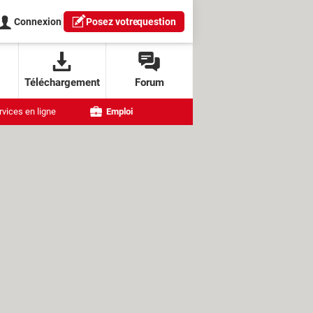
Connexion
Posez votre
question
Téléchargement
Forum
rvices en ligne
Emploi