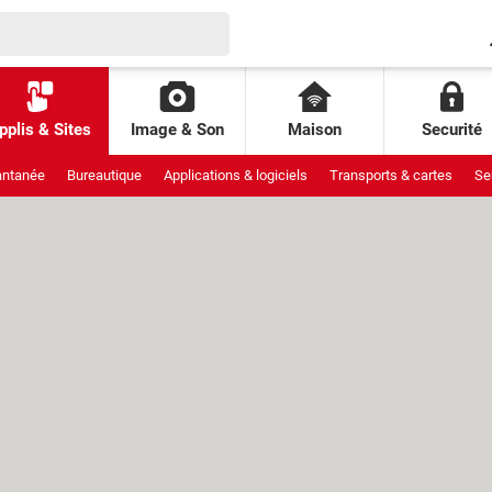
pplis & Sites
Image & Son
Maison
Securité
antanée
Bureautique
Applications & logiciels
Transports & cartes
Se