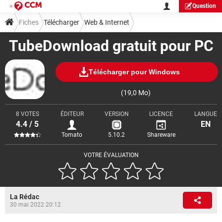
Question
Fiches
Télécharger
Web & Internet
TubeDownload gratuit pour PC
Téléchargement & Transfert
Télécharger pour Windows
(19,0 Mo)
8 VOTES
ÉDITEUR
VERSION
LICENCE
LANGUE
4.4 / 5
EN
Tomato
5.10.2
Shareware
VOTRE ÉVALUATION
La Rédac
30 mai 2022 20:12