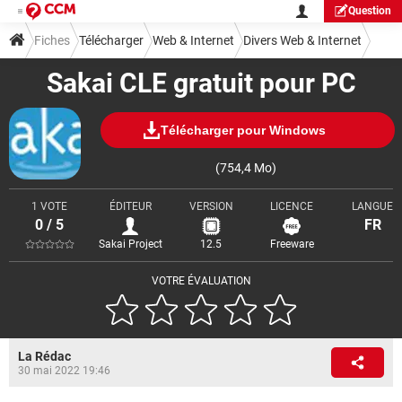
Question
Fiches
Télécharger
Web & Internet
Divers Web & Internet
Sakai CLE gratuit pour PC
Télécharger pour Windows
(754,4 Mo)
1 VOTE
ÉDITEUR
VERSION
LICENCE
LANGUE
0 / 5
FR
Sakai Project
12.5
Freeware
VOTRE ÉVALUATION
La Rédac
30 mai 2022 19:46