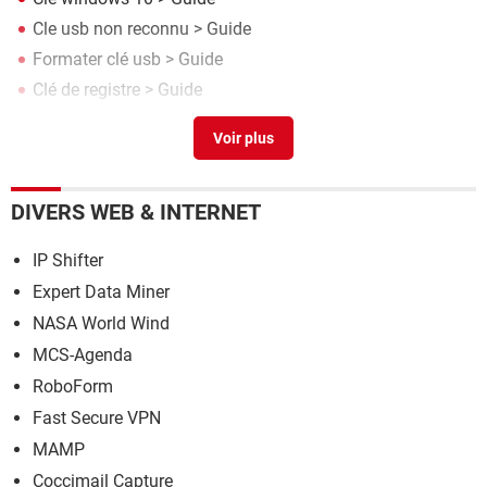
Cle usb non reconnu
> Guide
Formater clé usb
> Guide
Clé de registre
> Guide
Chkdsk clé usb
> Guide
DIVERS WEB & INTERNET
IP Shifter
Expert Data Miner
NASA World Wind
MCS-Agenda
RoboForm
Fast Secure VPN
MAMP
Coccimail Capture