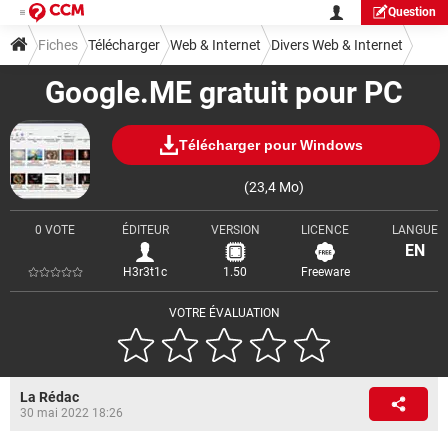
Question
Fiches
Télécharger
Web & Internet
Divers Web & Internet
Google.ME gratuit pour PC
Télécharger pour Windows
(23,4 Mo)
0 VOTE
ÉDITEUR
VERSION
LICENCE
LANGUE
EN
H3r3t1c
1.50
Freeware
VOTRE ÉVALUATION
La Rédac
30 mai 2022 18:26