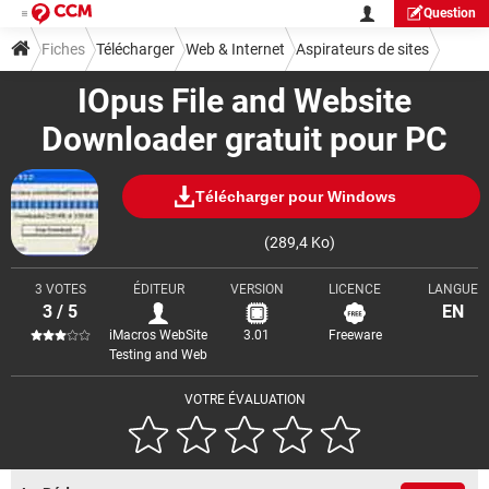
Question
Fiches
Télécharger
Web & Internet
Aspirateurs de sites
IOpus File and Website
Downloader gratuit pour PC
Télécharger pour Windows
(289,4 Ko)
3 VOTES
ÉDITEUR
VERSION
LICENCE
LANGUE
3 / 5
EN
iMacros WebSite
3.01
Freeware
Testing and Web
VOTRE ÉVALUATION