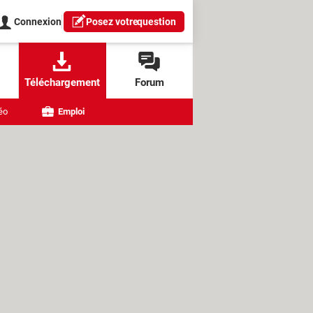
Connexion
Posez votre
question
Téléchargement
Forum
éo
Emploi