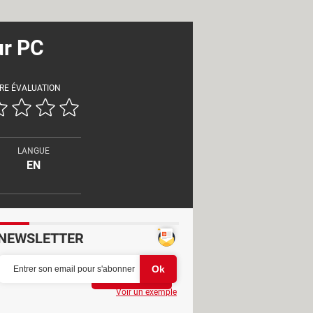
ur PC
RE ÉVALUATION
LANGUE
EN
NEWSLETTER
Partager
Voir un exemple