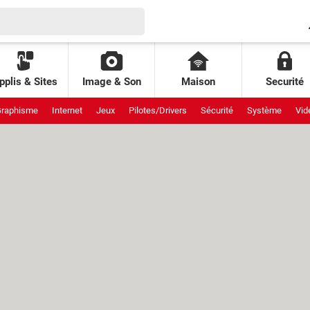
pplis & Sites
Image & Son
Maison
Securité
raphisme
Internet
Jeux
Pilotes/Drivers
Sécurité
Système
Vid