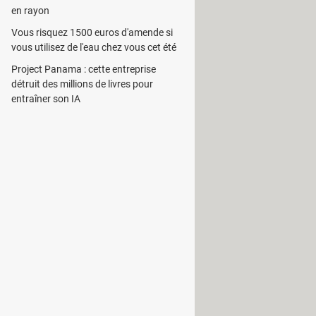
en rayon
Vous risquez 1500 euros d'amende si
vous utilisez de l'eau chez vous cet été
rend en charge les photos, les
Project Panama : cette entreprise
tilisateur des assistants pour l'aider
détruit des millions de livres pour
entraîner son IA
 aussi opter pour un support de
ne sur des serveurs à distance.
mètre des sauvegardes à des
ratique pour éviter les pertes de