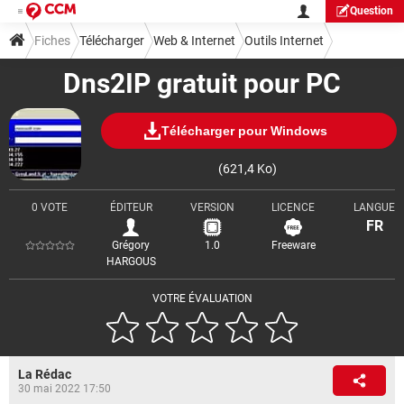
Question
Fiches
Télécharger
Web & Internet
Outils Internet
Dns2IP gratuit pour PC
Télécharger pour Windows
(621,4 Ko)
0 VOTE
ÉDITEUR
VERSION
LICENCE
LANGUE
FR
Grégory
1.0
Freeware
HARGOUS
VOTRE ÉVALUATION
La Rédac
30 mai 2022 17:50