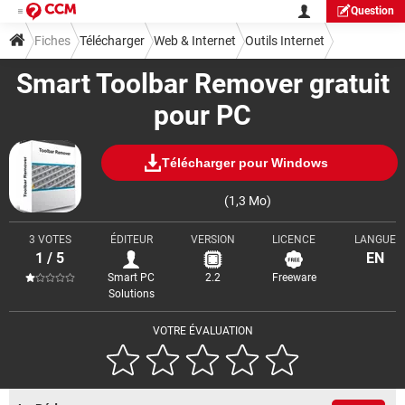
Question
Fiches
Télécharger
Web & Internet
Outils Internet
Smart Toolbar Remover gratuit
pour PC
Télécharger pour Windows
(1,3 Mo)
3 VOTES
ÉDITEUR
VERSION
LICENCE
LANGUE
1 / 5
EN
Smart PC
2.2
Freeware
Solutions
VOTRE ÉVALUATION