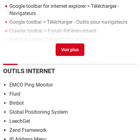
Google toolbar for internet explorer
> Télécharger -
Navigateurs
Google toolbar
> Télécharger - Outils pour navigateurs
Crawler toolbar
>
Forum Référencement
Babylon toolbar
[résolu] >
Forum Virus
Google toolbar notifier
>
Forum Virus
OUTILS INTERNET
EMCO Ping Monitor
Fluid
Binbot
Global Positioning System
LeechGet
Zend Framework
IP Address Menu