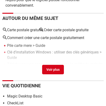
convenablement.
AUTOUR DU MÊME SUJET
Carte postale gratuite
Créer carte postale gratuite
Comment créer une carte postale gratuitement
Pile carte mere
> Guide
Clé d'installation Windows : utiliser des clés génériques
>
Guide
Télécharger une sonnerie sur iPhone : la méthode gratuite
> Guide
Carte de voeux virtuelle animée et musicale gratuite
>
Guide
VIE QUOTIDIENNE
Télécharger une notice en PDF : trouver un mode d'emploi
> Guide
Magic Desktop Basic
CheckList