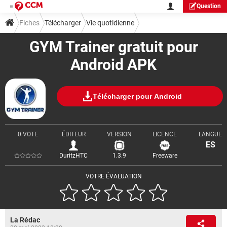
Question
Fiches
Télécharger
Vie quotidienne
GYM Trainer gratuit pour
Android APK
Télécharger pour Android
0 VOTE
ÉDITEUR
VERSION
LICENCE
LANGUE
ES
DuritzHTC
1.3.9
Freeware
VOTRE ÉVALUATION
La Rédac