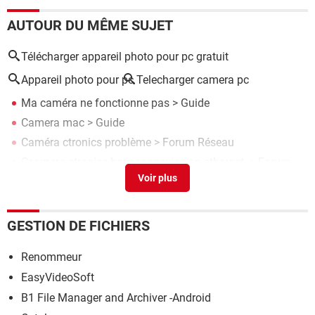
AUTOUR DU MÊME SUJET
Télécharger appareil photo pour pc gratuit
Appareil photo pour pc
Telecharger camera pc
Ma caméra ne fonctionne pas
> Guide
Camera mac
> Guide
Caméra ctronics problème
>
Forum Réseau
Ccamera ctronics hors connexion en ethernet.
>
Forum
Caméra
V380 pro camera mode d'emploi en francais
>
Forum
Caméra
GESTION DE FICHIERS
Renommeur
EasyVideoSoft
B1 File Manager and Archiver -Android