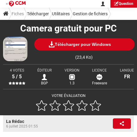
Question
Fiches
Télécharger
Utilitaires
Gestion de fichiers
Camera gratuit pour PC
Télécharger pour Windows
(23,4 Ko)
4 VOTES
ÉDITEUR
VERSION
LICENCE
LANGUE
5 / 5
FR
BGP
1.3
Freeware
VOTRE ÉVALUATION
La Rédac
6 juillet 2025 01:55