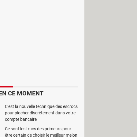
r. Pour optimiser cette gestion, il
ère efficace et rapide vos données.
EN CE MOMENT
C'est la nouvelle technique des escrocs
pour piocher discrètement dans votre
compte bancaire
lections multimédias dans un même
Ce sont les trucs des primeurs pour
s un seul endroit vos films, livres,
être certain de choisir le meilleur melon