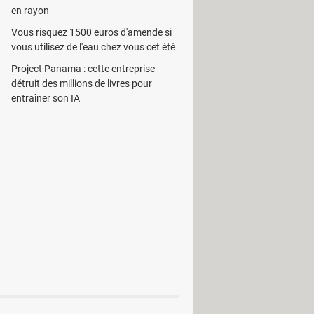
en rayon
Vous risquez 1500 euros d'amende si
ichiers en ajoutant manuellement des
vous utilisez de l'eau chez vous cet été
les recueillir automatiquement en
Project Panama : cette entreprise
détruit des millions de livres pour
 de recherche intégré dans le
entraîner son IA
i capable de gérer les prêts de