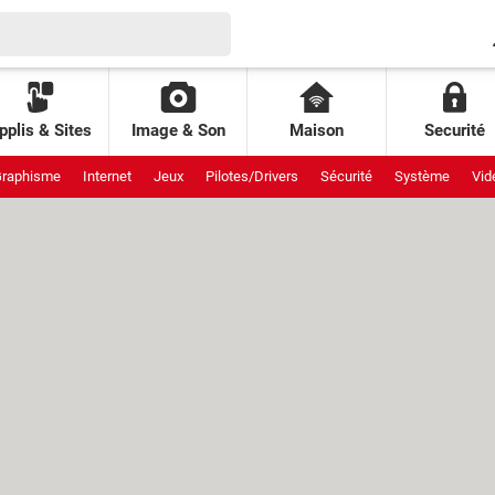
pplis & Sites
Image & Son
Maison
Securité
raphisme
Internet
Jeux
Pilotes/Drivers
Sécurité
Système
Vid