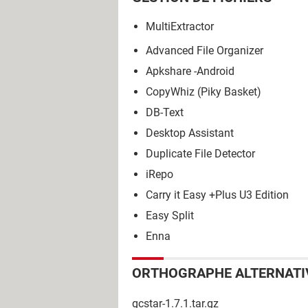
MultiExtractor
Advanced File Organizer
Apkshare -Android
CopyWhiz (Piky Basket)
DB-Text
Desktop Assistant
Duplicate File Detector
iRepo
Carry it Easy +Plus U3 Edition
Easy Split
Enna
ORTHOGRAPHE ALTERNATI
gcstar-1.7.1.tar.gz