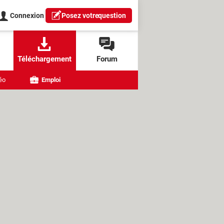
Connexion
Posez votre
question
Téléchargement
Forum
éo
Emploi