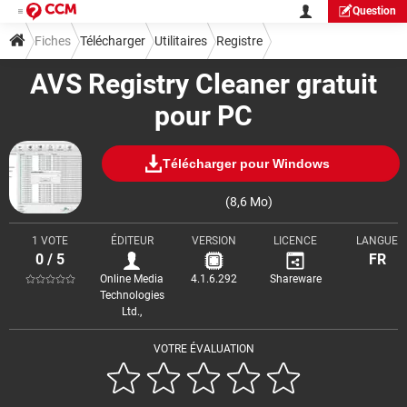
Question
Fiches
Télécharger
Utilitaires
Registre
AVS Registry Cleaner gratuit
pour PC
Télécharger pour Windows
(8,6 Mo)
1 VOTE
ÉDITEUR
VERSION
LICENCE
LANGUE
0 / 5
FR
Online Media
4.1.6.292
Shareware
Technologies
Ltd.,
VOTRE ÉVALUATION