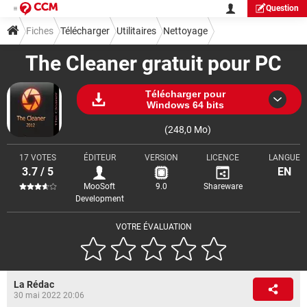
Question
Fiches
Télécharger
Utilitaires
Nettoyage
The Cleaner gratuit pour PC
Télécharger pour
Windows 64 bits
(248,0 Mo)
17 VOTES
ÉDITEUR
VERSION
LICENCE
LANGUE
3.7 / 5
EN
MooSoft
9.0
Shareware
Development
VOTRE ÉVALUATION
La Rédac
30 mai 2022 20:06