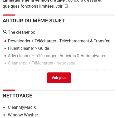
Limitations de la version gratuite
: 60 jours d'essai et
quelques fonctions limitées, voir ICI
AUTOUR DU MÊME SUJET
The cleaner pc
Downloader
> Télécharger - Téléchargement & Transfert
Fluent cleaner
> Guide
Adw cleaner
> Télécharger - Antivirus & Antimalwares
Cleaner pc
> Télécharger - Nettoyage
Réinitialiser un PC à l'état d'usine : toutes les solutions
>
Guide
NETTOYAGE
CleanMyMac X
Window Washer