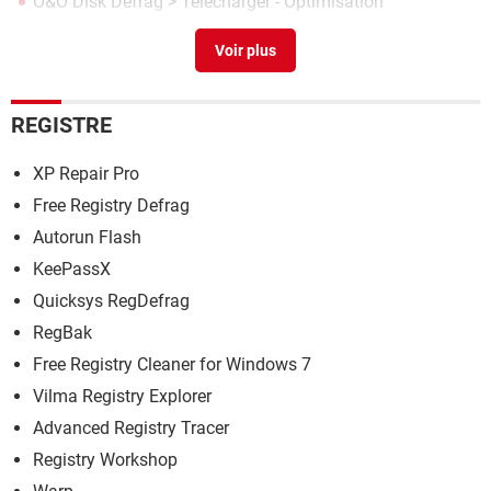
O&O Disk Defrag
> Télécharger - Optimisation
Disk Defrag Free
> Télécharger - Optimisation
REGISTRE
XP Repair Pro
Free Registry Defrag
Autorun Flash
KeePassX
Quicksys RegDefrag
RegBak
Free Registry Cleaner for Windows 7
Vilma Registry Explorer
Advanced Registry Tracer
Registry Workshop