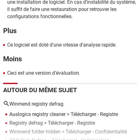
une installation de logiciel. En cas d'instabilité du système,
il suffit de faire une restauration pour retrouver les
configurations fonctionnelles.
Plus
Ce logiciel est doté d'une vitesse d'analyse rapide.
Moins
Ceci est une version d'évaluation.
AUTOUR DU MÊME SUJET
Winmend registry defrag
Auslogics registry cleaner
> Télécharger - Registre
Registry defrag
> Télécharger - Registre
Winmend folder hidden
> Télécharger - Confidentialité