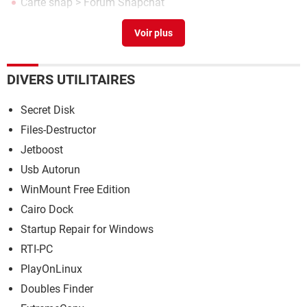
Carte snap
>
Forum Snapchat
Vlc media player
> Télécharger - Lecture
DIVERS UTILITAIRES
Secret Disk
Files-Destructor
Jetboost
Usb Autorun
WinMount Free Edition
Cairo Dock
Startup Repair for Windows
RTI-PC
PlayOnLinux
Doubles Finder