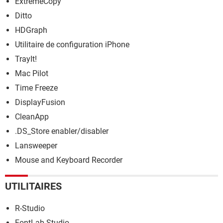
ExtremeCopy
Ditto
HDGraph
Utilitaire de configuration iPhone
TrayIt!
Mac Pilot
Time Freeze
DisplayFusion
CleanApp
.DS_Store enabler/disabler
Lansweeper
Mouse and Keyboard Recorder
UTILITAIRES
R-Studio
FontLab Studio