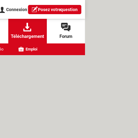
Connexion
Posez votre
question
Téléchargement
Forum
éo
Emploi