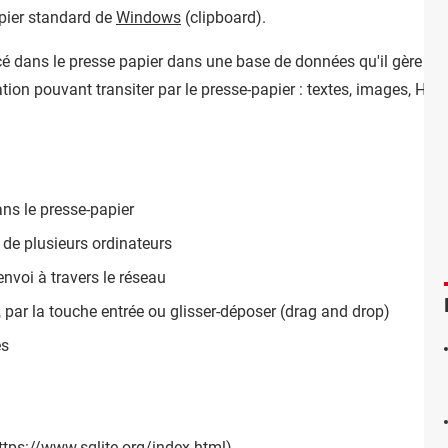
pier standard de
Windows
(clipboard).
é dans le presse papier dans une base de données qu'il gère afin
ion pouvant transiter par le presse-papier : textes, images, HTM
ns le presse-papier
 de plusieurs ordinateurs
nvoi à travers le réseau
, par la touche entrée ou glisser-déposer (drag and drop)
es
ttps://www.sqlite.org/index.html
)