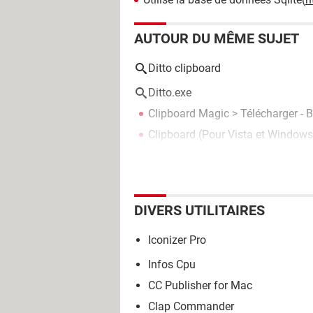
AUTOUR DU MÊME SUJET
Ditto clipboard
Ditto.exe
Clipboard Magic
> Télécharger - 
Clipboard (Pour Vista et Windows
DIVERS UTILITAIRES
Iconizer Pro
Infos Cpu
CC Publisher for Mac
Clap Commander