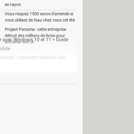
en rayon
Vous risquez 1500 euros d'amende si
vous utilisez de l'eau chez vous cet été
Project Panama : cette entreprise
détruit des millions de livres pour
ser avec Windows 10 et 11
> Guide
entraîner son IA
obile
Android : comment réutiliser des
e