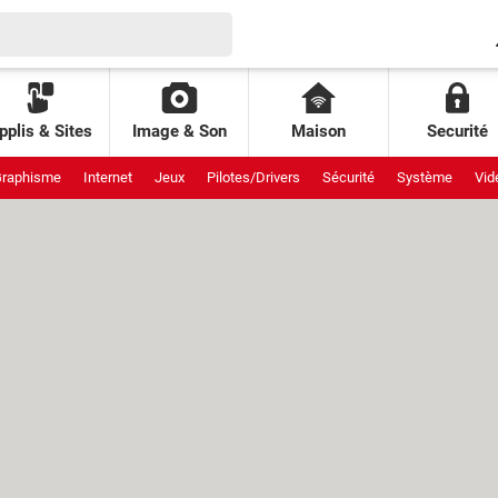
pplis & Sites
Image & Son
Maison
Securité
raphisme
Internet
Jeux
Pilotes/Drivers
Sécurité
Système
Vid