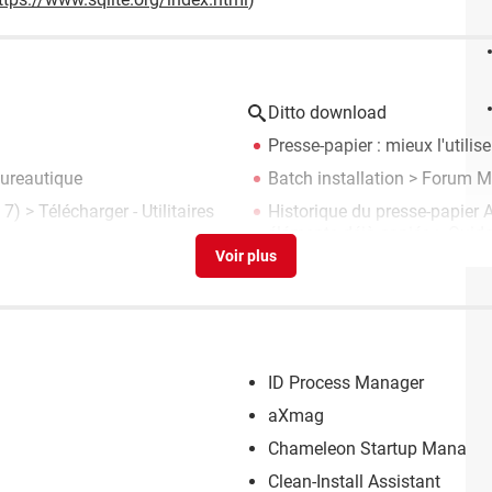
Ditto download
Presse-papier : mieux l'utili
Bureautique
Batch installation
>
Forum M
 7)
> Télécharger - Utilitaires
Historique du presse-papier 
éléments déjà copiés
> Guid
ID Process Manager
aXmag
Chameleon Startup Manager
Clean-Install Assistant