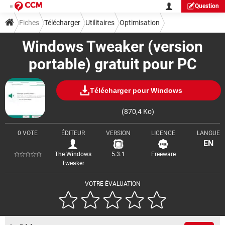
Question
Fiches
Télécharger
Utilitaires
Optimisation
Windows Tweaker (version
portable) gratuit pour PC
Télécharger pour Windows
(870,4 Ko)
0 VOTE
ÉDITEUR
VERSION
LICENCE
LANGUE
EN
The Windows
5.3.1
Freeware
Tweaker
VOTRE ÉVALUATION