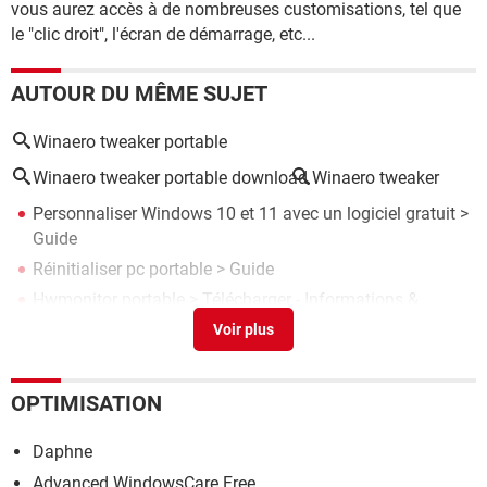
vous aurez accès à de nombreuses customisations, tel que
le "clic droit", l'écran de démarrage, etc...
AUTOUR DU MÊME SUJET
Winaero tweaker portable
Winaero tweaker portable download
Winaero tweaker
Personnaliser Windows 10 et 11 avec un logiciel gratuit
>
Guide
Réinitialiser pc portable
> Guide
Hwmonitor portable
> Télécharger - Informations &
Diagnostic
Nettoyer ordinateur portable lent
> Guide
Activer pavé tactile pc portable
> Guide
OPTIMISATION
Daphne
Advanced WindowsCare Free