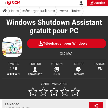
Question
Fiches
Télécharger
Utilitaires
Divers Utilitaires
Windows Shutdown Assistant
gratuit pour PC
Télécharger pour Windows
(3,0 Mo)
8 VOTES
ÉDITEUR
VERSION
LICENCE
LANGUE
4 / 5
EN
Apowersoft
3.0.0
Freeware
VOTRE ÉVALUATION
La Rédac