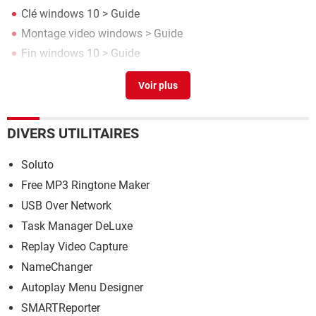
Clé windows 10
> Guide
Montage video windows
> Guide
Fin windows 10
> Guide
Registre windows
> Guide
Pilote son windows 10
> Télécharger - Pilotes & Matériel
DIVERS UTILITAIRES
Soluto
Free MP3 Ringtone Maker
USB Over Network
Task Manager DeLuxe
Replay Video Capture
NameChanger
Autoplay Menu Designer
SMARTReporter