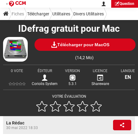
Question
Fiches
Télécharger
Utilitaires
Divers Utilitaires
IDefrag gratuit pour Mac
Télécharger pour MacOS
(14,2 Mo)
0 VOTE
ÉDITEUR
VERSION
LICENCE
LANGUE
EN
Coriolis System
5.3.1
Shareware
VOTRE ÉVALUATION
La Rédac
30 mai 2022 18:33