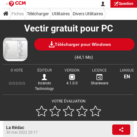
Question
Fiches
Télécharger
Utilitaires
Divers Utilitaires
Vectir gratuit pour PC
Télécharger pour Windows
(44,1 Mo)
0 VOTE
ÉDITEUR
VERSION
LICENCE
LANGUE
EN
Incendo
4.1.0.0
Shareware
Technology
VOTRE ÉVALUATION
La Rédac
30 mai 2022 20:17