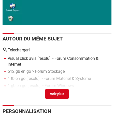
AUTOUR DU MÊME SUJET
Telecharger1
Visual click avis
[résolu] >
Forum Consommation &
Internet
512 gb en go
>
Forum Stockage
1 tb en go
[résolu] >
Forum Matériel & Système
1 gb en go
[résolu] >
Forum Windows
1,5 TB égal combien de GO?
[résolu] >
Forum Matériel &
Système
PERSONNALISATION