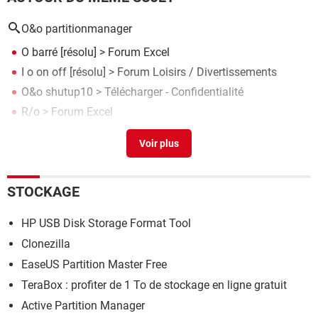
O&o partitionmanager
O barré
[résolu] >
Forum Excel
I o on off
[résolu] >
Forum Loisirs / Divertissements
O&o shutup10
> Télécharger - Confidentialité
R/o
>
Forum Excel
O&o defrag
> Télécharger - Optimisation
STOCKAGE
HP USB Disk Storage Format Tool
Clonezilla
EaseUS Partition Master Free
TeraBox : profiter de 1 To de stockage en ligne gratuit
Active Partition Manager