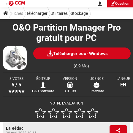
Question
Fiches
Télécharger
Utilitaires
Stockage
O&O Partition Manager Pro
gratuit pour PC
Télécharger pour Windows
(8,9 Mo)
3 VOTES
ÉDITEUR
VERSION
LICENCE
LANGUE
5 / 5
EN
O&O Software
3.0.199
Freeware
VOTRE ÉVALUATION
La Rédac