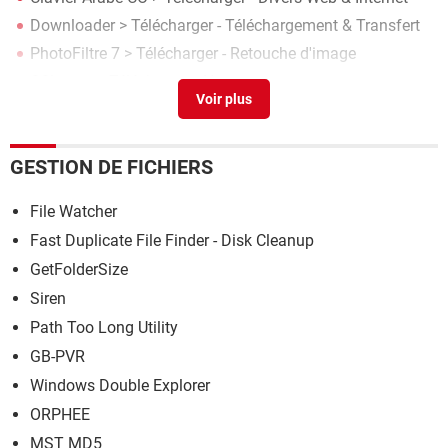
Downloader
> Télécharger - Téléchargement & Transfert
PhotoFiltre 7
> Télécharger - Retouche d'image
CCleaner
> Télécharger - Nettoyage
Microsoft Word 2013
> Télécharger - Traitement de texte
GESTION DE FICHIERS
File Watcher
Fast Duplicate File Finder - Disk Cleanup
GetFolderSize
Siren
Path Too Long Utility
GB-PVR
Windows Double Explorer
ORPHEE
MST MD5