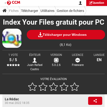
Question
Fiches
Télécharger
Utilitaires
Gestion de fichiers
Index Your Files gratuit pour PC
Télécharger pour Windows
(8,1 Ko)
1 VOTE
ÉDITEUR
VERSION
LICENCE
LANGUE
5 / 5
EN
Juan Rafael
5.0.2.6
Freeware
Castro
VOTRE ÉVALUATION
La Rédac
30 mai 2022 18:35